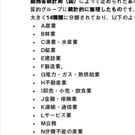
総務省統計局（国）
によって定められた基
質的グループに
統計的に整理したもの
です
大きく
14種類
に分類されており、以下のよ
A農業
B林業
C漁業・水産業
D鉱業
E建設業
F製造業，
G電力・ガス・熱供給業
H不動産業
I卸売・小売・飲食業
J金融・保険業
K運輸・通信業
Lサービス業
M公務
N分類不能の産業