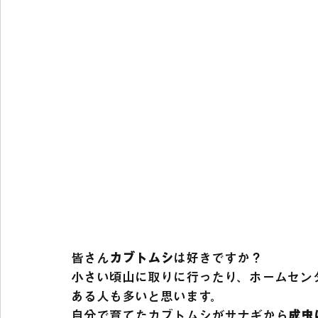
皆さん
カブトムシ
は好きですか？
小さい頃山に取りに行ったり、ホームセン
ある人も多いと思います。
自分で育てたカブトムシがサナギから
成虫