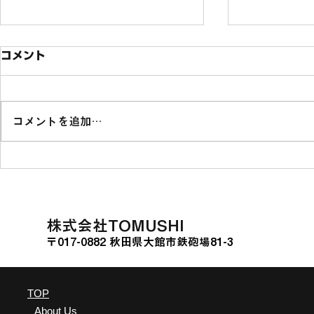
コメント
コメントを追加…
ソニー銀行の投資型クラウド
熊本県山江
ファンディング「Sony
に関する連
Bank GATE」に挑戦
た。
​株式会社TOMUSHI
〒017-0882 秋田県大館市鉄砲場81-3
TOP
About Us