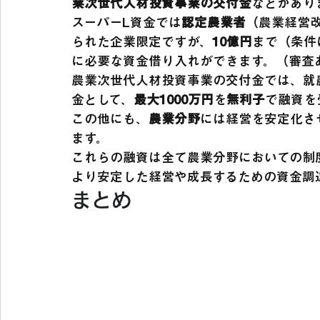
業次世代人材投資事業の交付金
などがあり
スーパーL資金では
認定農業者
（農業経営
られた企業限定ですが、
10億円
まで（条件
に必要な資金借り入れができます。（審査
農業次世代人材投資事業の交付金では、就
金として、
最大1000万円
を
無利子
で融資を
この他にも、
農業分野
には経営を安定化さ
ます。
これらの融資は全て農業分野においての制
より安定した経営や成長するための資金調
まとめ