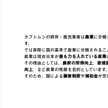
カブトムシの飼育・販売業者は
農業
に分類
す。
では実際に国の基準で農業に分類されるこ
農業は現在日本が
最も力を入れている産業
その理由としては、
農家の所得向上
、
新規
向上
、など農業の発展を目的としています
そのため、国による
融資制度
や
補助金
が充