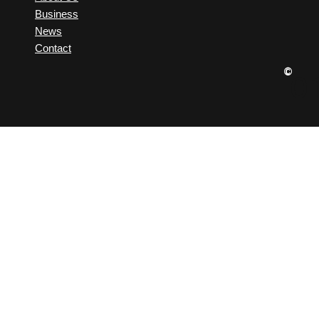
Business
News
Contact
©
0