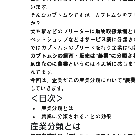
います。
そんなカブトムシですが、カブトムシをブ
か？
犬や猫などのブリーダーは
動物取扱業者
と
ペットショップなどは
サービス業
に分類さ
ではカブトムシのブリードを行う企業は何
カブトムシの飼育・販売は”農業”に分類さ
昆虫なのに
農業
というのは不思議に感じま
れてます。
今回は、企業がこの産業分類において
“農業
していきます。
＜目次＞
産業分類とは
農業に分類されることの効果
産業分類とは