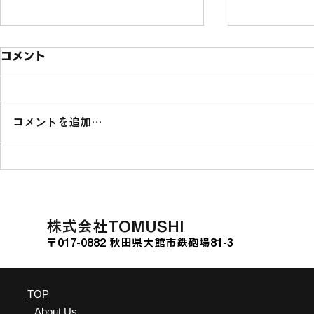
コメント
コメントを追加…
ソニー銀行の投資型クラウド
熊本県山江
ファンディング「Sony
に関する連
Bank GATE」に挑戦
た。
​株式会社TOMUSHI
〒017-0882 秋田県大館市鉄砲場81-3
TOP
About Us