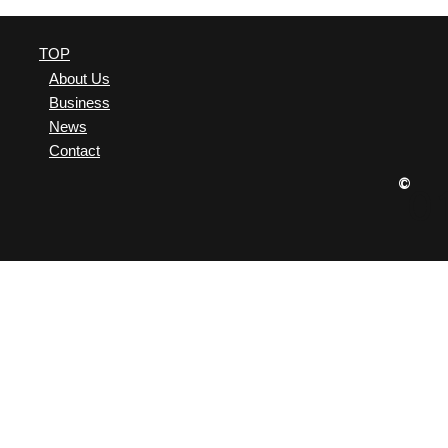
ました。
TOP
About Us
Business
News
Contact
©
0