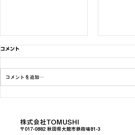
コメント
コメントを追加…
熊本県山江村と官民共創振興
秋田県大館
に関する連携協定を結びまし
ベンチャー
た。
会社TOMU
​株式会社TOMUSHI
〒017-0882 秋田県大館市鉄砲場81-3
定農業法人