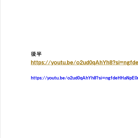
後半
https://youtu.be/o2ud0qAhYh8?si=ngf
https://youtu.be/o2ud0qAhYh8?si=ngfdeHHaNpE0