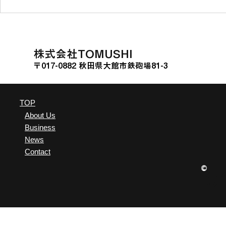
ソニー銀行の投資型クラウド
熊本県山江
ファンディング「Sony
に関する連
Bank GATE」に挑戦
た。
​株式会社TOMUSHI
〒017-0882 秋田県大館市鉄砲場81-3
TOP
About Us
Business
News
Contact
©
0