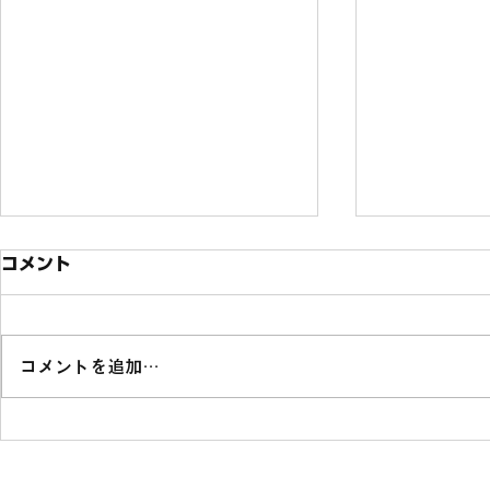
コメント
コメントを追加…
ソニー銀行の投資型クラウド
熊本県山江
ファンディング「Sony
に関する連