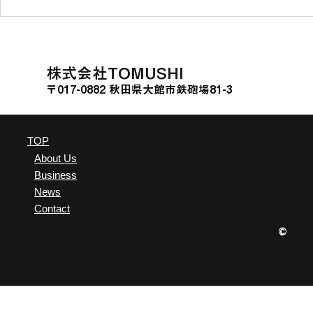
ソニー銀行の投資型クラウド
熊本県山江
ファンディング「Sony
に関する連
Bank GATE」に挑戦
た。
​株式会社TOMUSHI
〒017-0882 秋田県大館市鉄砲場81-3
TOP
About Us
Business
News
Contact
©
0