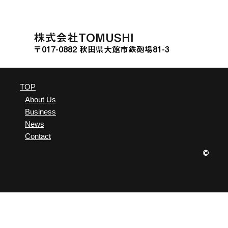
ファンディング「Sony
に関する連
Bank GATE」に挑戦
た。
​株式会社TOMUSHI
〒017-0882 秋田県大館市鉄砲場81-3
TOP
About Us
Business
News
Contact
©
0