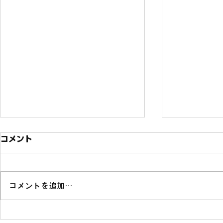
コメント
コメントを追加…
ソニー銀行の投資型クラウド
熊本県山江