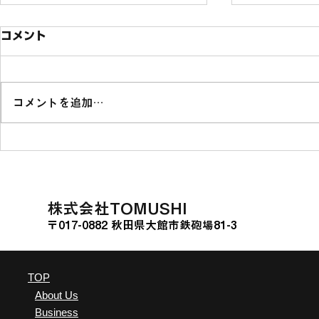
コメント
コメントを追加…
ソニー銀行の投資型クラウド
熊本県山江
ファンディング「Sony
に関する連
Bank GATE」に挑戦
た。
​株式会社TOMUSHI
〒017-0882 秋田県大館市鉄砲場81-3
TOP
About Us
Business