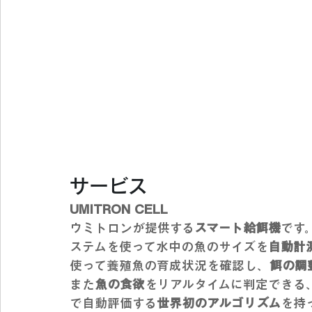
サービス
UMITRON CELL
ウミトロンが提供する
スマート給餌機
です
ステムを使って水中の魚のサイズを
自動計
使って養殖魚の育成状況を確認し、
餌の調
また
魚の食欲
をリアルタイムに判定できる
で自動評価する
世界初のアルゴリズム
を持