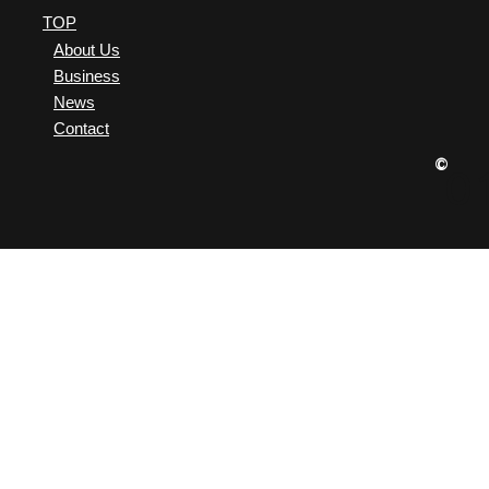
TOP
About Us
Business
News
Contact
©
0