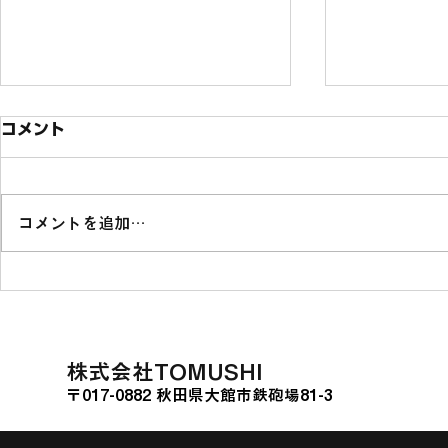
コメント
コメントを追加…
ソニー銀行の投資型クラウド
熊本県山江
ファンディング「Sony
に関する連
Bank GATE」に挑戦
た。
​株式会社TOMUSHI
〒017-0882 秋田県大館市鉄砲場81-3