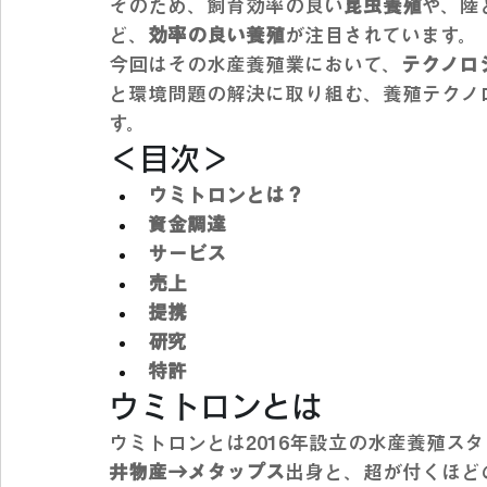
そのため、飼育効率の良い
昆虫養殖
や、陸
ど、
効率の良い養殖
が注目されています。
今回はその水産養殖業において、
テクノロ
と環境問題の解決に取り組む、養殖テクノ
す。
＜目次＞
ウミトロンとは？
資金調達
サービス
売上
提携
研究
特許
ウミトロンとは
ウミトロンとは2016年設立の水産養殖ス
井物産→メタップス
出身と、超が付くほど